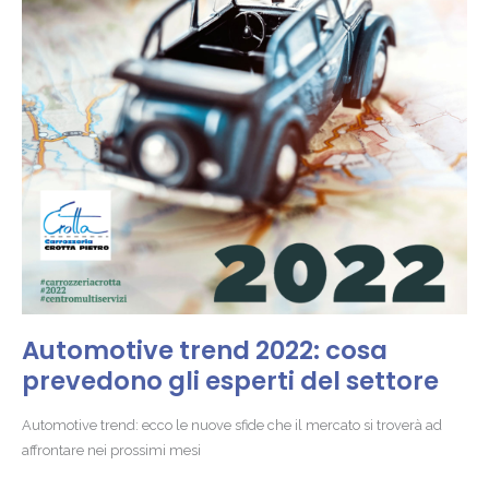
gli
esperti
del
settore
Automotive trend 2022: cosa
prevedono gli esperti del settore
Automotive trend: ecco le nuove sfide che il mercato si troverà ad
affrontare nei prossimi mesi