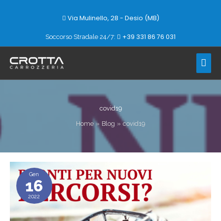
Vai
al
Via Mulinello, 28 - Desio (MB)
contenuto
+39 331 86 76 031
Soccorso Stradale 24/7:
Men
prin
covid19
Home
Blog
covid19
Automotive
Gen
trend
16
2022:
2022
cosa
prevedono