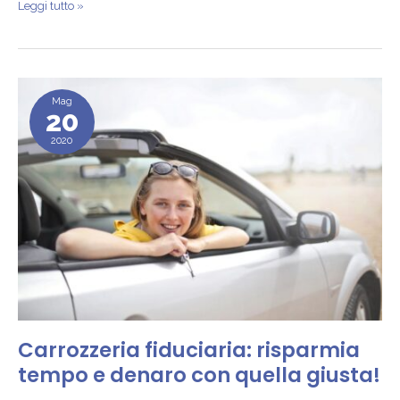
Leggi tutto »
Carrozzeria
Mag
fiduciaria:
20
risparmia
2020
tempo
e
denaro
con
quella
giusta!
Carrozzeria fiduciaria: risparmia
tempo e denaro con quella giusta!