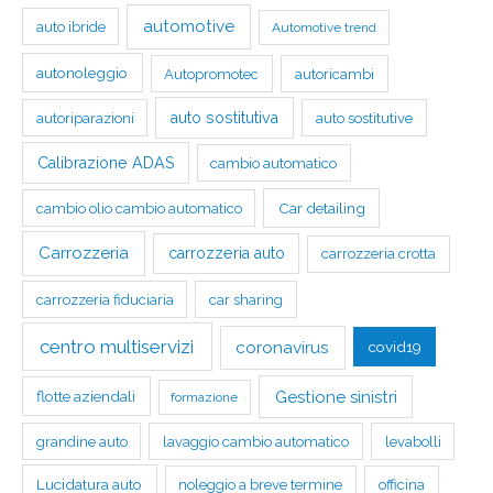
automotive
auto ibride
Automotive trend
autonoleggio
Autopromotec
autoricambi
auto sostitutiva
autoriparazioni
auto sostitutive
Calibrazione ADAS
cambio automatico
Car detailing
cambio olio cambio automatico
Carrozzeria
carrozzeria auto
carrozzeria crotta
carrozzeria fiduciaria
car sharing
centro multiservizi
coronavirus
covid19
Gestione sinistri
flotte aziendali
formazione
grandine auto
lavaggio cambio automatico
levabolli
Lucidatura auto
noleggio a breve termine
officina