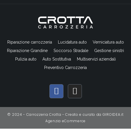
Riparazione carrozzeria
Lucidatura auto
Verniciatura auto
Riparazione Grandine
Soccorso Stradale
Gestione sinistri
Pulizia auto
Auto Sostitutiva
Multiservizi aziendali
Preventivo Carrozzeria
F
I
a
n
c
s
e
t
© 2024 - Carrozzeria Crotta - Creato e curato da
GIROIDEA.it
b
a
Agenzia eCommerce
o
g