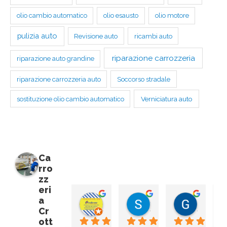
olio cambio automatico
olio esausto
olio motore
pulizia auto
Revisione auto
ricambi auto
riparazione carrozzeria
riparazione auto grandine
riparazione carrozzeria auto
Soccorso stradale
Verniciatura auto
sostituzione olio cambio automatico
Ca
rro
zz
eri
a
Manzoni Etienne
Salva m
Giuseppe LoCurto
2 anni fa
2 anni fa
2 anni fa
Cr
ott