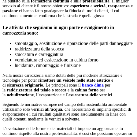
ha puntato sulla
formazione continua
e sulla
professionalità
. Il miglior
servizio al cliente è il nostro obiettivo:
esperienza
e
serietà
,
trasparenza
e
passione
ci hanno fatto guadagnare la fiducia di molti clienti, il cui
continuo aumento ci conferma che la strada è quella giusta.
Le attività che seguiamo in ogni parte e
svolgimento in
carrozzeria sono:
smontaggio, sostituzione e riparazione delle parti danneggiate
raddrizzatura della scocca
stuccatura e carteggiatura
verniciatura ed essiccazione in cabina forno
lucidatura, rimontaggio e finizione
Nella nostra carrozzeria siamo dotati delle più moderne attrezzature e
tecnologie per poter
rimettere un veicolo nello stato
estetico
e
di
sicurezza originario
. Le principali sono il
banco dima
per
la
raddrizzatura del telaio o scocca
e la
cabina forno
per
la
nebulizzazione
, l’evaporazione e l’
essiccatura delle vernici
.
Seguendo le normative europee nel campo della sostenibilità ambientale
utilizziamo solo
vernici all’acqua
, che necessitano di impianti specifici di
evaporazione e i cui risultati qualitativi sono assolutamente in linea con
quelli ottenuti mediante le vernici a solvente.
L’evoluzione delle forme e dei materiali ci impone un aggiornamento
continuo rispetto alla nostra professionalità: è così che possiamo operare su