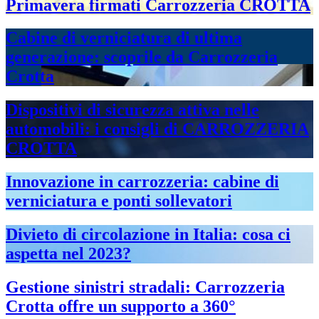
Primavera firmati Carrozzeria CROTTA
Cabine di verniciatura di ultima
generazione: scoprile da Carrozzeria
Crotta
Dispositivi di sicurezza attiva nelle
automobili: i consigli di CARROZZERIA
CROTTA
Innovazione in carrozzeria: cabine di
verniciatura e ponti sollevatori
Divieto di circolazione in Italia: cosa ci
aspetta nel 2023?
Gestione sinistri stradali: Carrozzeria
Crotta offre un supporto a 360°