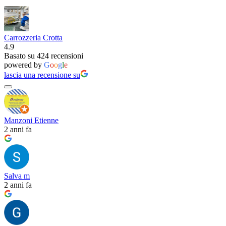
Carrozzeria Crotta
4.9
Basato su 424 recensioni
powered by
G
o
o
g
l
e
lascia una recensione su
Manzoni Etienne
2 anni fa
Salva m
2 anni fa