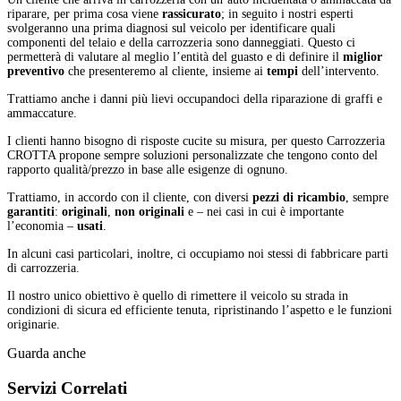
riparare, per prima cosa viene
rassicurato
; in seguito i nostri esperti
svolgeranno una prima diagnosi sul veicolo per identificare quali
componenti del telaio e della carrozzeria sono danneggiati. Questo ci
permetterà di valutare al meglio l’entità del guasto e di definire il
miglior
preventivo
che presenteremo al cliente, insieme ai
tempi
dell’intervento.
Trattiamo anche i danni più lievi occupandoci della riparazione di graffi e
ammaccature.
I clienti hanno bisogno di risposte cucite su misura, per questo Carrozzeria
CROTTA propone sempre soluzioni personalizzate che tengono conto del
rapporto qualità/prezzo in base alle esigenze di ognuno.
Trattiamo, in accordo con il cliente, con diversi
pezzi di ricambio
, sempre
garantiti
:
originali
,
non originali
e – nei casi in cui è importante
l’economia –
usati
.
In alcuni casi particolari, inoltre, ci occupiamo noi stessi di fabbricare parti
di carrozzeria.
Il nostro unico obiettivo è quello di rimettere il veicolo su strada in
condizioni di sicura ed efficiente tenuta, ripristinando l’aspetto e le funzioni
originarie.
Guarda anche
Servizi
Correlati