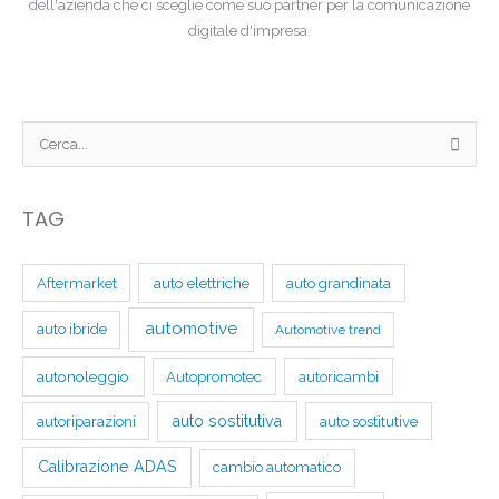
dell'azienda che ci sceglie come suo partner per la comunicazione
digitale d'impresa.
C
e
r
TAG
c
a
auto elettriche
Aftermarket
auto grandinata
:
automotive
auto ibride
Automotive trend
autonoleggio
Autopromotec
autoricambi
auto sostitutiva
autoriparazioni
auto sostitutive
Calibrazione ADAS
cambio automatico