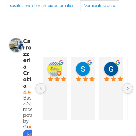
Verniciatura auto
sostituzione olio cambio automatico
Ca
rro
zz
eri
a
Manzoni Etienne
Salva m
Giuseppe LoCurto
2 anni fa
2 anni fa
2 anni fa
Cr
ott
a
C
4.9
gl
Basato su
v
424
e
recensioni
la
powered
by
c
G
o
o
g
l
e
ze
lascia una recensione su