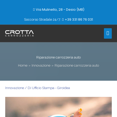
Vai
al
Via Mulinello, 28 - Desio (MB)
contenuto
+39 331 86 76 031
Soccorso Stradale 24/7:
Men
prin
Riparazione carrozzeria auto
Home
Innovazione
Riparazione carrozzeria auto
Innovazione
/ Di
Ufficio Stampa - Giroidea