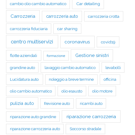
Car detailing
cambio olio cambio automatico
Carrozzeria
carrozzeria auto
carrozzeria crotta
carrozzeria fiduciaria
car sharing
centro multiservizi
coronavirus
covid19
Gestione sinistri
flotte aziendali
formazione
grandine auto
lavaggio cambio automatico
levabolli
Lucidatura auto
noleggio a breve termine
officina
olio cambio automatico
olio esausto
olio motore
pulizia auto
Revisione auto
ricambi auto
riparazione carrozzeria
riparazione auto grandine
riparazione carrozzeria auto
Soccorso stradale