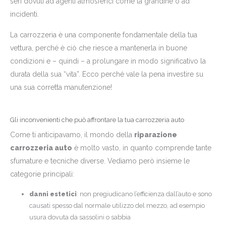
seri dovuti ad agenti atmosferici come la grandine o ad
incidenti.
La carrozzeria è una componente fondamentale della tua
vettura, perché è ciò che riesce a mantenerla in buone
condizioni e – quindi – a prolungare in modo significativo la
durata della sua “vita”. Ecco perché vale la pena investire su
una sua corretta manutenzione!
Gli inconvenienti che può affrontare la tua carrozzeria auto
Come ti anticipavamo, il mondo della
riparazione
carrozzeria auto
è molto vasto, in quanto comprende tante
sfumature e tecniche diverse. Vediamo però insieme le
categorie principali:
danni estetici
: non pregiudicano l’efficienza dall’auto e sono
causati spesso dal normale utilizzo del mezzo, ad esempio
usura dovuta da sassolini o sabbia