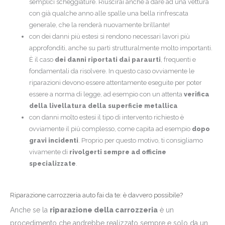
semplici scheggiature. Riuscirai anche a dare ad una vettura
con già qualche anno alle spalle una bella rinfrescata
generale, che la renderà nuovamente brillante!
con dei danni più estesi si rendono necessari lavori più
approfonditi, anche su parti strutturalmente molto importanti.
È il caso
dei danni riportati dai paraurti
, frequenti e
fondamentali da risolvere. In questo caso ovviamente le
riparazioni devono essere attentamente eseguite per poter
essere a norma di legge, ad esempio con un attenta
verifica
della livellatura della superficie metallica
con danni molto estesi il tipo di intervento richiesto è
ovviamente il più complesso, come capita ad esempio
dopo
gravi incidenti
. Proprio per questo motivo, ti consigliamo
vivamente di
rivolgerti sempre ad officine
specializzate
.
Riparazione carrozzeria auto fai da te: è davvero possibile?
Anche se la
riparazione della carrozzeria
è un
procedimento che andrebbe realizzato sempre e solo da un