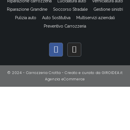
Riparazione carrozzeria
Lucidatura auto
Verniciatura auto
Riparazione Grandine
Soccorso Stradale
Gestione sinistri
Pulizia auto
Auto Sostitutiva
Multiservizi aziendali
Preventivo Carrozzeria
F
I
a
n
c
s
e
t
© 2024 - Carrozzeria Crotta - Creato e curato da
GIROIDEA.it
b
a
Agenzia eCommerce
o
g
o
r
k
a
-
m
f