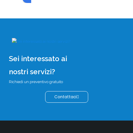
C
di
c
o 
m
no
O
o 
Sei interessato ai
s
o 
nostri servizi?
l
è 
Richiedi un preventivo gratuito
e
e
Contattaci