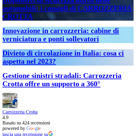
automobili: i consigli di CARROZZERIA
CROTTA
Innovazione in carrozzeria: cabine di
verniciatura e ponti sollevatori
Divieto di circolazione in Italia: cosa ci
aspetta nel 2023?
Gestione sinistri stradali: Carrozzeria
Crotta offre un supporto a 360°
Carrozzeria Crotta
4.9
Basato su 424 recensioni
powered by
G
o
o
g
l
e
lascia una recensione su