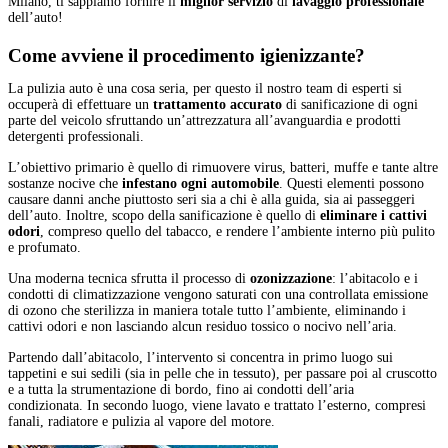
Milano, ti sappiamo fornire il
miglior servizio
di
lavaggio professionale
dell’auto!
Come avviene il procedimento
igienizzante?
La pulizia auto è una cosa seria, per questo il nostro team di esperti si
occuperà di effettuare un
trattamento accurato
di sanificazione di ogni
parte del veicolo sfruttando un’attrezzatura all’avanguardia e prodotti
detergenti professionali.
L’obiettivo primario è quello di rimuovere virus, batteri, muffe e tante altre
sostanze nocive che
infestano ogni automobile
. Questi elementi possono
causare danni anche piuttosto seri sia a chi è alla guida, sia ai passeggeri
dell’auto. Inoltre, scopo della sanificazione è quello di
eliminare i cattivi
odori
, compreso quello del tabacco, e rendere l’ambiente interno più pulito
e profumato.
Una moderna tecnica sfrutta il processo di
ozonizzazione
: l’abitacolo e i
condotti di climatizzazione vengono saturati con una controllata emissione
di ozono che sterilizza in maniera totale tutto l’ambiente, eliminando i
cattivi odori e non lasciando alcun residuo tossico o nocivo nell’aria.
Partendo dall’abitacolo, l’intervento si concentra in primo luogo sui
tappetini e sui sedili (sia in pelle che in tessuto), per passare poi al cruscotto
e a tutta la strumentazione di bordo, fino ai condotti dell’aria
condizionata. In secondo luogo, viene lavato e trattato l’esterno, compresi
fanali, radiatore e pulizia al vapore del motore.