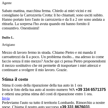
Agente
Sabato mattina, macchina ferma. Chiedo ai miei vicini e mi
consigliano la Carrozzeria Crotta: li ho chiamati; sono usciti subito.
Hanno portato loro l'auto in carrozzeria e da lì a 2 ore sono andata a
ritirarla. La sorpresa l'ho avuta quando mi hanno fornito il
consuntivo. Onestissimi!
Duilio L.
Artigiano
Mezzo di lavoro fermo in strada. Chiamo Pietro e mi manda il
carroattrezzi da lì a poco. Un problema risolto... ma adesso io come
faccio senza il mio mezzo? Anche qui ci pensa Pietro proponendomi
il mezzo sostitutivo che mi permette di trasportare i miei attrezzi e
continuare a svolgere il mio lavoro. Grazie.
Stima il
costo
Stima il costo della riparazione della tua auto in 1 ora
Invia le foto della tua auto al nostro numero WA
+39 334 6571375
e ottieni una prima stima del costi di riparazione entro 1 ora.
Invia
Preleviamo l'auto su tutto il territorio Lombardo. Rimorchio a nostre
spese. Chiama il nostro auto soccorso
+39 331 8676031
.