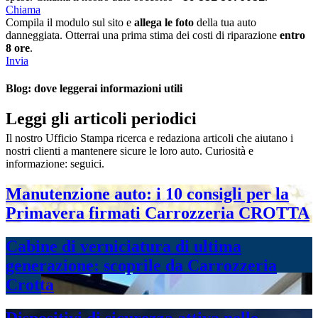
Chiama
Compila il modulo sul sito e
allega le foto
della tua auto
danneggiata. Otterrai una prima stima dei costi di riparazione
entro
8 ore
.
Invia
Blog: dove leggerai informazioni utili
Leggi
gli articoli periodici
Il nostro Ufficio Stampa ricerca e redaziona articoli che aiutano i
nostri clienti a mantenere sicure le loro auto. Curiosità e
informazione: seguici.
Manutenzione auto: i 10 consigli per la
Primavera firmati Carrozzeria CROTTA
Cabine di verniciatura di ultima
generazione: scoprile da Carrozzeria
Crotta
Dispositivi di sicurezza attiva nelle