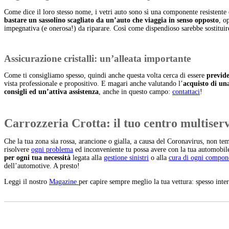
Come dice il loro stesso nome, i vetri auto sono sì una componente resistente
bastare un sassolino scagliato da un’auto che viaggia in senso opposto
, o
impegnativa (e onerosa!) da riparare. Così come dispendioso sarebbe sostituire
Assicurazione cristalli: un’alleata importante
Come ti consigliamo spesso, quindi anche questa volta cerca di essere
previde
vista professionale e propositivo. E magari anche valutando l’
acquisto di una
consigli ed un’attiva assistenza
, anche in questo campo:
contattaci
!
Carrozzeria Crotta: il tuo centro multiserv
Che la tua zona sia rossa, arancione o gialla, a causa del Coronavirus, non t
risolvere
ogni problema
ed inconveniente tu possa avere con la tua automobile
per ogni tua necessità
legata alla
gestione sinistri
o alla
cura di ogni compon
dell’automotive. A presto!
Leggi il nostro
Magazine
per capire sempre meglio la tua vettura: spesso int