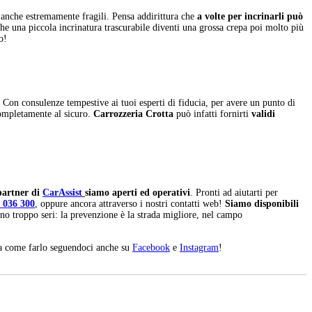
o anche estremamente fragili. Pensa addirittura che
a volte per incrinarli può
he una piccola incrinatura trascurabile diventi una grossa crepa poi molto più
o!
. Con consulenze tempestive ai tuoi esperti di fiducia, per avere un punto di
completamente al sicuro.
Carrozzeria Crotta
può infatti fornirti
validi
 partner di
CarAssist
siamo aperti ed operativi
. Pronti ad aiutarti per
 036 300
, oppure ancora attraverso i nostri contatti web!
Siamo disponibili
ano troppo seri: la prevenzione è la strada migliore, nel campo
ara come farlo seguendoci anche su
Facebook
e
Instagram
!