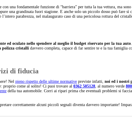
 e con una fondamentale funzione di “barriera” per tutta la tua vettura, ma son
ppure una grandinata fuori stagione. E anche solo un piccolo dosso può fare sì c
 l’intero parabrezza, nel malaugurato caso di una pericolosa rottura del cristall
nte ed oculato nello spendere al meglio il budget riservato per la tua auto
 polizza cristalli
davvero completa, capace di far sentire te e la tua famiglia 
izi di fiducia
emere! Nel
pieno rispetto delle ultime normative
previste infatti,
noi ed i nostri
: proprio come al solito! Ci puoi trovare al
0
362 505128
, al numero verde
8
00
ente
della tua automobile. Corri ai ripari prima che eventuali problemi si facci
erpretare correttamente alcuni piccoli segnali diventa davvero importante! Imp