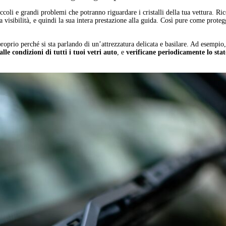
 piccoli e grandi problemi che potranno riguardare i cristalli della tua vettura. R
a visibilità, e quindi la sua intera prestazione alla guida. Così pure come proteg
 proprio perché si sta parlando di un’attrezzatura delicata e basilare. Ad esempio
lle condizioni di tutti i tuoi vetri auto
, e
verificane periodicamente lo stat